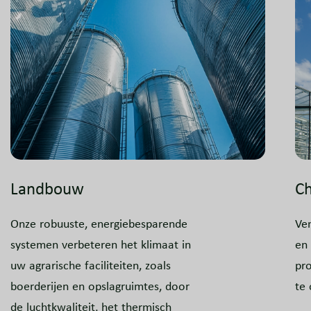
Landbouw
C
Onze robuuste, energiebesparende
Ven
systemen verbeteren het klimaat in
en 
uw agrarische faciliteiten, zoals
pr
boerderijen en opslagruimtes, door
te 
de luchtkwaliteit, het thermisch