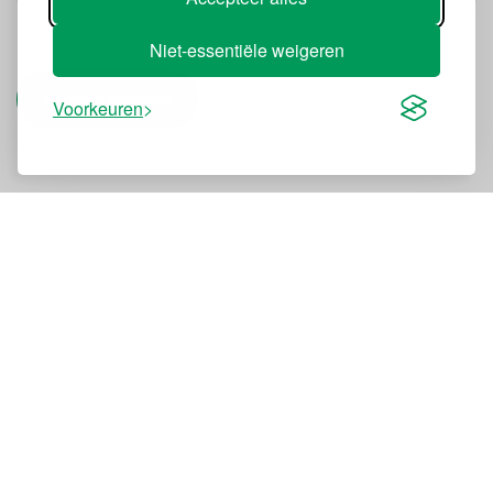
Niet-essentiële weigeren
Formulier verzenden
Voorkeuren
NOVENCO Building & Industry
Oeverup Erhvervsvej 50-52
4700 Naestved