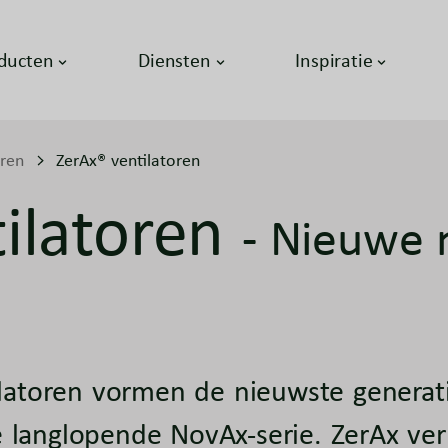
ducten
Diensten
Inspiratie
oren
ZerAx® ventilatoren
ilatoren
- Nieuwe 
toren vormen de nieuwste generatie
e langlopende NovAx-serie. ZerAx ve