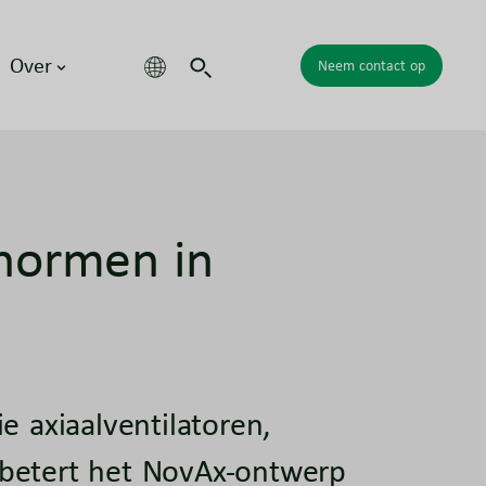
Over
Neem contact op
normen in
 axiaalventilatoren,
rbetert het NovAx-ontwerp