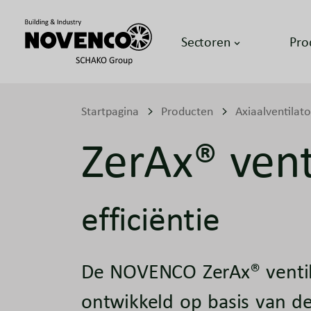
Sectoren
Pro
Startpagina
Producten
Axiaalventilat
ZerAx® vent
efficiëntie
De NOVENCO ZerAx® ventila
ontwikkeld op basis van d