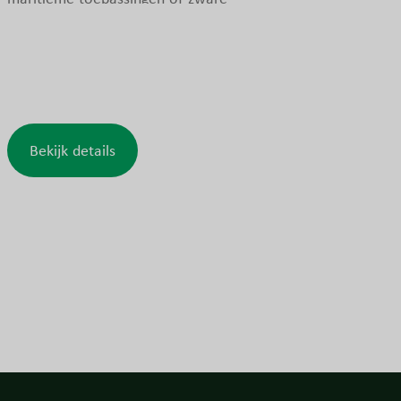
industriële installaties. Het belangrijkste
kenmerk is de sterke 10 mm behuizing, een
vereiste in sommige maritieme
toepassingen voor betrouwbare werking
onder zware omstandigheden.
Bekijk details