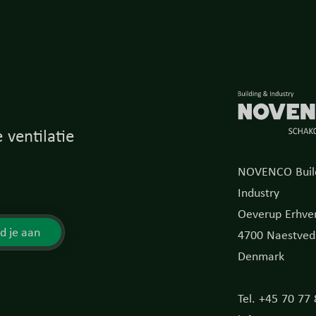
 ventilatie
NOVENCO Buil
Industry
Oeverup Erhver
d je aan
4700 Naestved
Denmark
Tel. +45 70 77