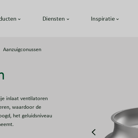
ducten
Diensten
Inspiratie
Aanzuigconussen
n
e inlaat ventilatoren
deren, waardoor de
oogd, het geluidsniveau
neemt.