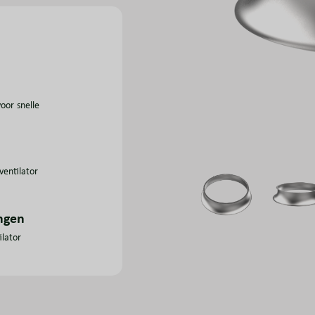
voor snelle
ventilator
ingen
ilator