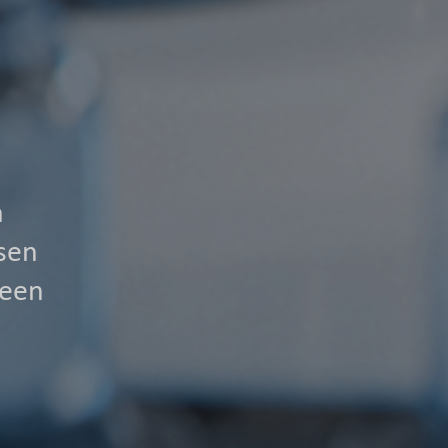
n
sen
 een