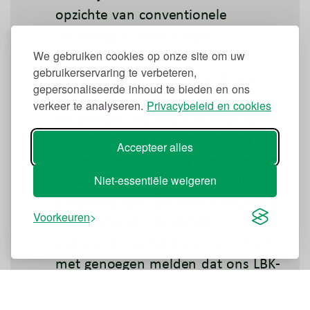
opzichte van conventionele
centrifugaal ventilatoren,
waaronder aanzienlijke
We gebruiken cookies op onze site om uw
gebruikerservaring te verbeteren,
energiebesparingen, een kortere
gepersonaliseerde inhoud te bieden en ons
ROI en een hogere systeem
verkeer te analyseren.
Privacybeleid en cookies
rendement. Daarnaast ondersteunt
de technologie CO₂-reductie en is
Accepteer alles
zij door de Confederation of Indian
Industry (CII) gecertificeerd als
Niet-essentiële weigeren
groen product. Onze pilotinstallatie
Voorkeuren
bevestigde de verwachte
energiebesparingen en we kunnen
met genoegen melden dat ons LBK-
systeem na de eerste fase met
meer dan 55 % is gereduceerd. We