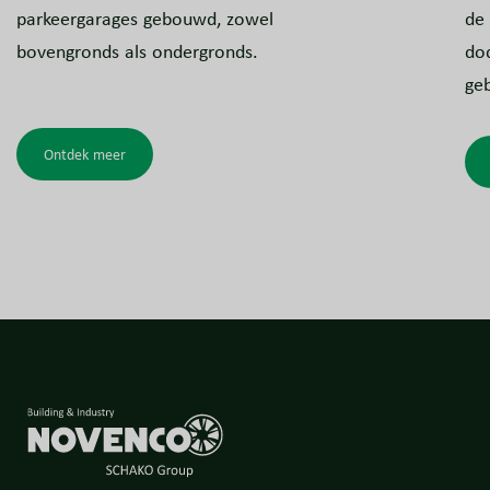
parkeergarages gebouwd, zowel
de 
bovengronds als ondergronds.
dod
ge
Ontdek meer