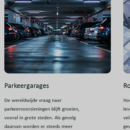
Parkeergarages
Ro
De wereldwijde vraag naar
Ho
parkeervoorzieningen blijft groeien,
le
vooral in grote steden. Als gevolg
vei
daarvan worden er steeds meer
gev