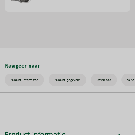
Navigeer naar
Product informatie
Product gegevens
Download
Venti
Product informatie