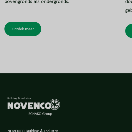
bovengronds als ondergronds.
dod
ge
Ontdek meer
NOVENCO Building & Industry