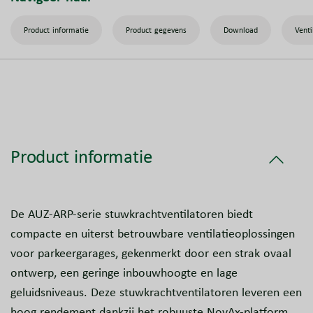
Product informatie
Product gegevens
Download
Venti
Product informatie
De AUZ-ARP-serie stuwkrachtventilatoren biedt
compacte en uiterst betrouwbare ventilatieoplossingen
voor parkeergarages, gekenmerkt door een strak ovaal
ontwerp, een geringe inbouwhoogte en lage
geluidsniveaus. Deze stuwkrachtventilatoren leveren een
hoog rendement dankzij het robuuste NovAx-platform