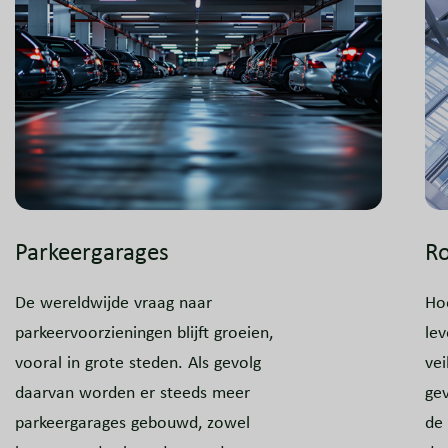
Parkeergarages
Ro
De wereldwijde vraag naar
Ho
parkeervoorzieningen blijft groeien,
le
vooral in grote steden. Als gevolg
vei
daarvan worden er steeds meer
gev
parkeergarages gebouwd, zowel
de 