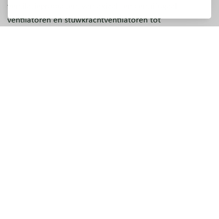
ventilatieproducten, van axiaal- en centrifugaal
ventilatoren en stuwkrachtventilatoren tot
luchtverhitters en essentiële toebehoren. Naast
standaard industrieel gebruik, zijn onze producten ook
geschikt voor speciale eisen, zoals producten voor ATEX-
en Ex (maritieme) omgevingen en speciale RWA
ventilatoren voor rook- en warmteafvoersystemen.
Gecertificeerde prestaties
Alle ventilatoren van NOVENCO zijn gecertificeerd