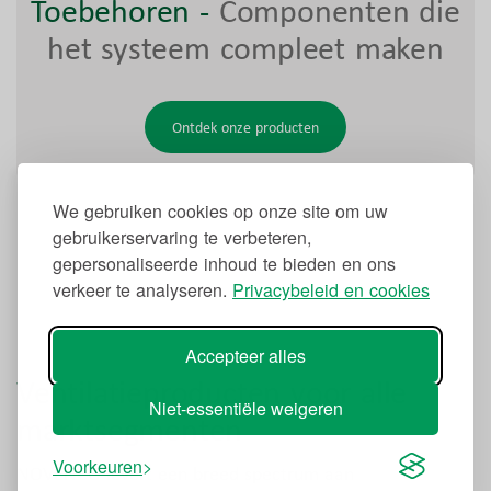
Toebehoren
-
Componenten die
het systeem compleet maken
Ontdek onze producten
We gebruiken cookies op onze site om uw
gebruikerservaring te verbeteren,
gepersonaliseerde inhoud te bieden en ons
verkeer te analyseren.
Privacybeleid en cookies
Accepteer alles
Ventilatieproducten voor alle
Niet-essentiële weigeren
marktsegmenten
Voorkeuren
NOVENCO levert een breed spectrum aan