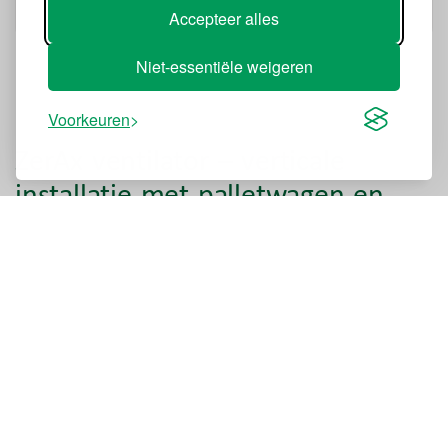
Accepteer alles
Niet-essentiële weigeren
Voorkeuren
ZerAx ventilator – verticale
installatie met palletwagen en
kraan
Voor het weergeven van deze video is toestemming
voor reclame vereist.