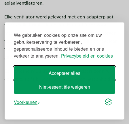
axiaalventilatoren.
Elke ventilator werd geleverd met een adapterplaat
voor snelle installatie en een korte diffusor voor
maximale drukefficiëntie. Frequentieregelaars zorgen
We gebruiken cookies op onze site om uw
voor flexibele toerentalregeling, waarbij één regelaar
gebruikerservaring te verbeteren,
gepersonaliseerde inhoud te bieden en ons
vier ventilatoren per sector aanstuurt voor
verkeer te analyseren.
Privacybeleid en cookies
gesynchroniseerde en kostenefficiënte prestaties.
Een externe MCB-107 module garandeert continu
Accepteer alles
controle, zelfs bij storingen in de voedingseenheid.
Niet-essentiële weigeren
Voorkeuren
De impact