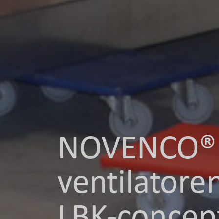
NOVENCO® 
ventilatore
LBK-concep