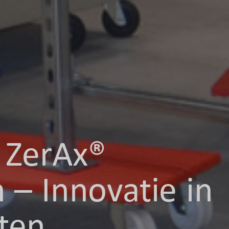
ZerAx®
n – Innovatie in
ten