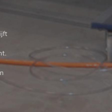
jft
ht.
en