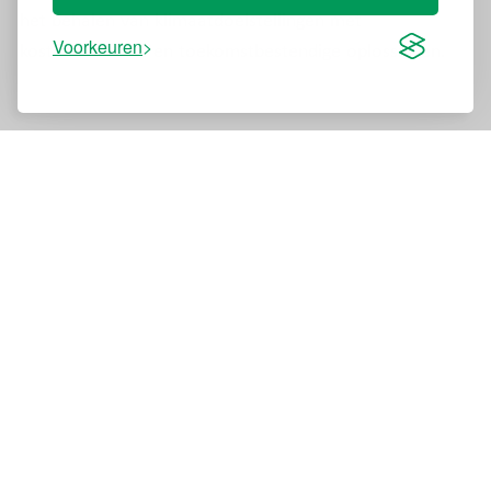
het behalen van klimaatdoelstellingen met
Voorkeuren
kostenefficiënte en toekomstbestendige oplossingen.