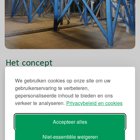
Het concept
Moderne ventilatiesystemen verliezen vaak waardevolle
We gebruiken cookies op onze site om uw
dynamische ventilatordruk, wat leidt tot energieverlies
gebruikerservaring te verbeteren,
gepersonaliseerde inhoud te bieden en ons
en hogere bedrijfskosten. Met moderne ventilator
verkeer te analyseren.
Privacybeleid en cookies
technologie wordt de totale druk – en daarmee de
totale luchtstroomenergie – effectief benut. Systeem
Accepteer alles
rendementen tot 85% zijn haalbaar.
Niet-essentiële weigeren
NOVENCO Building & Industry ondersteunt klanten bij