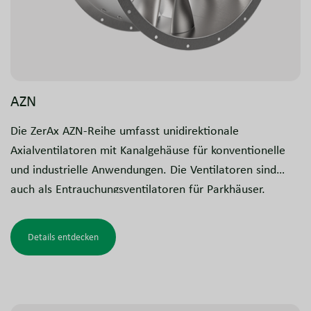
AZN
Die ZerAx AZN-Reihe umfasst unidirektionale
Axialventilatoren mit Kanalgehäuse für konventionelle
und industrielle Anwendungen. Die Ventilatoren sind
auch als Entrauchungsventilatoren für Parkhäuser,
Gewerbe- und Industriebauten, Tunnel und ähnliche
Einsatzbereiche erhältlich. Diese Modelle sind getestet
Details entdecken
und zugelassen für Entrauchungsanlagen.
ATEX/Ex-Ausführungen für explosionsgefährdete
Bereiche stehen ebenfalls zur Verfügung.