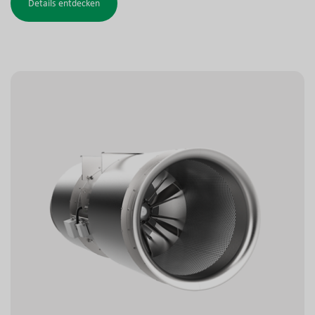
Details entdecken
effiziente tägliche Belüftung sowie eine zuverlässige
Entrauchung im Brandfall sicher. Runde Schalldämpfer
sorgen für niedrige Geräuschpegel. Zubehör wie
Schutzgitter und aerodynamische Deflektoren sind
verfügbar.