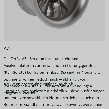
AZL
Die ZerAx AZL-Serie umfasst unidirektionale
Axialventilatoren zur Installation in Lüftungsgeräten
(RLT-Geräte) bei freiem Einlass. Sie sind für Neuanlagen
optimiert, können jedoch auch – abhängig vom
AZL-Ventilatoren sind optional auch als
vorhandenen Aufbau – für Retrofit-Anwendungen
Entrauchungsventilatoren erhältlich. Diese Ausführungen
eingesetzt werden.
unterstützen sowohl den Normalbetrieb als auch den
Betrieb im Brandfall in Tiefgaragen sowie gewerblichen