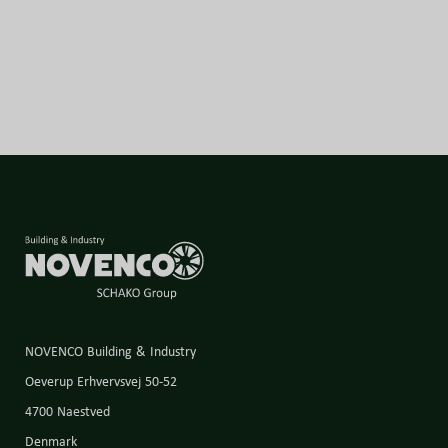
korrosionsgeschütztem, verzinktem Stahl und ist für den
zweistufigen Betrieb zertifiziert. Er bietet eine
hocheffiziente, geräuscharme tägliche Belüftung sowie
eine zuverlässige Entrauchung und hält seine Funktion
auch bei 300 °C über 2 Stunden im Brandfall aufrecht.
NOVENCO Building & Industry
Oeverup Erhvervsvej 50-52
4700 Naestved
Denmark