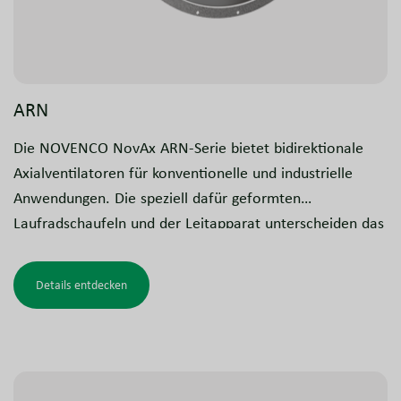
ARN
Die NOVENCO NovAx ARN-Serie bietet bidirektionale
Axialventilatoren für konventionelle und industrielle
Anwendungen. Die speziell dafür geformten
Laufradschaufeln und der Leitapparat unterscheiden das
ARN-Design von anderen NovAx-Modellen und
ermöglichen vollständige Reversibilität.
Details entdecken
Die Ventilatoren sind auch als zertifizierte
Entrauchungsventilatoren für Parkhäuser, gewerbliche
und industrielle Gebäude, Tunnel und ähnliche Anlagen
erhältlich. Diese Rauchgasventilatoren sind vollständig