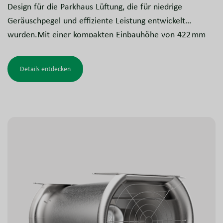
Design für die Parkhaus Lüftung, die für niedrige
Geräuschpegel und effiziente Leistung entwickelt
wurden.Mit einer kompakten Einbauhöhe von 422 mm
eignen sie sich ideal für beengte Räume.
Die Serie umfasst das vollständig reversible ARP-Modell,
Details entdecken
basierend auf der robusten NovAx-Technologie sowie
das unidirektionale AUZ-Modell, welches die
hocheffiziente ZerAx-Technologie nutzt.
Beide Versionen verfügen über ovale Schalldämpfer für
ein elegantes Erscheinungsbild und hervorragende
Geräuschdämpfung, liefern hohen Schub für den
täglichen Betrieb und erfüllen zuverlässig alle strengen
Anforderungen für eine zertifizierte Entrauchung.