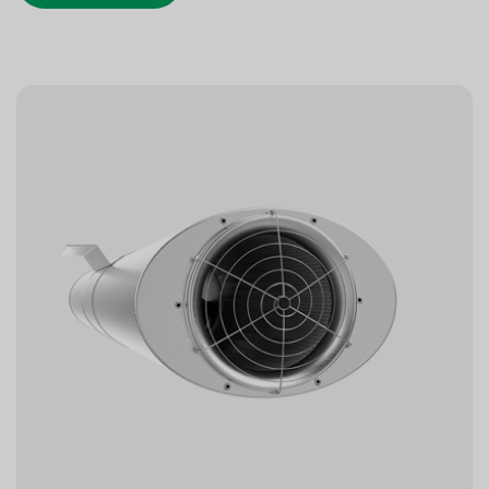
erreichen sie durch eine patentierte
Schalldämpfungstechnologie sehr niedrige
Geräuschpegel. Sowohl die vollständig reversible ART-
als auch die effiziente unidirektionale AUT-Ausführung
basieren auf der robusten NovAx-Technologie.
Sie sind als Ventilatoren mit Doppelfunktion zertifiziert
und gewährleisten eine effiziente tägliche Lüftung sowie
eine zertifizierte Hochtemperatur-Entrauchung im
Brandfall.