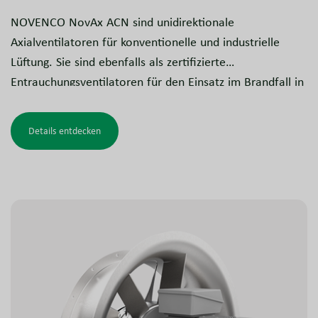
NOVENCO NovAx ACN sind unidirektionale
Axialventilatoren für konventionelle und industrielle
Lüftung. Sie sind ebenfalls als zertifizierte
Entrauchungsventilatoren für den Einsatz im Brandfall in
Parkhäusern, Geschäfts- und Industriegebäuden, Tunneln
und ähnlichen Anlagen erhältlich. Das Design ist getestet
Details entdecken
und gemäß den Anforderungen für Entrauchungsanlagen
zugelassen.