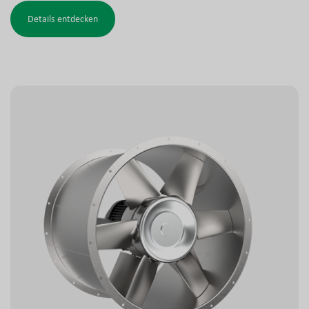
Tunneln und ähnlichen Umgebungen erhältlich. Die
Details entdecken
Rauchgasausführungen sind getestet und für
Entrauchung zugelassen. Die ACG-
Entrauchungsventilatoren verfügen zusätzlich über ein
Nachleitwerk zur Effizienzsteigerung.