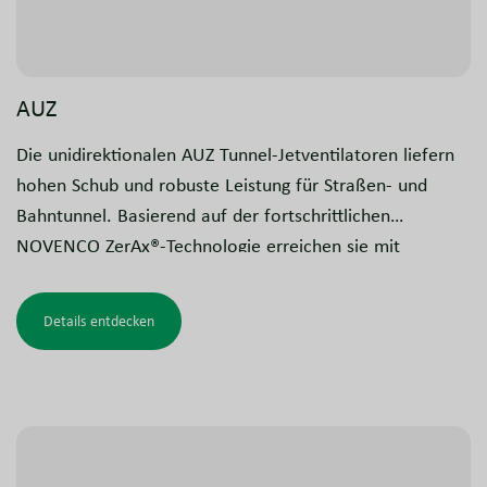
AUZ
Die unidirektionalen AUZ Tunnel-Jetventilatoren liefern
hohen Schub und robuste Leistung für Straßen- und
Bahntunnel. Basierend auf der fortschrittlichen
NOVENCO ZerAx®-Technologie erreichen sie mit
kleineren Ventilatorgrößen eine hohe Effizienz, bei
geringerem Energieverbrauch und reduzierten
Details entdecken
Geräuschpegeln.
Neben der Standardbelüftung unterstützen AUZ-
Ventilatoren Entrauchungssysteme und sind für die
Entrauchung mit Frequenzumrichtern (VSD) geprüft und
zugelassen.