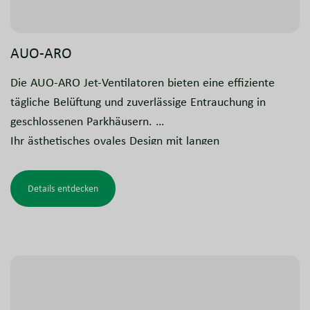
AUO-ARO
Die AUO-ARO Jet-Ventilatoren bieten eine effiziente
tägliche Belüftung und zuverlässige Entrauchung in
geschlossenen Parkhäusern.
Ihr ästhetisches ovales Design mit langen
Schalldämpfern und ein Ventilator basierend auf der
robusten NovAx-Technologie sorgen für
Details entdecken
außergewöhnlich geringe Geräuschpegel und hohen
Schub. Gleichzeitig erfüllen sie die strengen
Anforderungen für zertifizierte Entrauchung und bieten
damit höchste Leistung und Sicherheit.