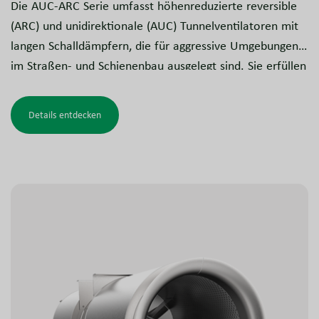
Die AUC-ARC Serie umfasst höhenreduzierte reversible
(ARC) und unidirektionale (AUC) Tunnelventilatoren mit
langen Schalldämpfern, die für aggressive Umgebungen
im Straßen- und Schienenbau ausgelegt sind. Sie erfüllen
eine Doppelfunktion und sichern sowohl die tägliche
Belüftung als auch die zertifizierte Rauchgasabführung
Details entdecken
als Teil des Brandschutzsystems.
Dank eines platzsparenden rechteckigen Designs auf
Basis der NovAx™-Technologie für Axialventilatoren
erreichen diese Modelle eine um ca. 20 % reduzierte
Einbauhöhe im Vergleich zu herkömmlichen runden
Ventilatoren – ein entscheidender Vorteil bei
begrenztem technischem Raum.