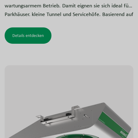
wartungsarmem Betrieb. Damit eignen sie sich ideal für
Parkhäuser, kleine Tunnel und Servicehöfe. Basierend auf
der hocheffizienten und geräuscharmen ZerAx®-
Technologie arbeiten diese unidirektionalen Jet-
Details entdecken
Ventilatoren mit außergewöhnlich niedrigen
Schallpegeln, selbst ohne herkömmliche runde
Schalldämpfer. Das extrem kompakte Design in
Kombination mit geringer Bauhöhe und verstellbarem
Auslass ermöglicht eine effiziente Luftstromsteuerung in
beengten Einbausituationen.
Darüber hinaus sind die AZT Jet-Ventilatoren für den
zweistufigen Betrieb zertifiziert und gewährleisten
sowohl eine effektive tägliche Lüftung als auch eine
zuverlässige Entrauchung bei hohen Temperaturen im
Brandfall.