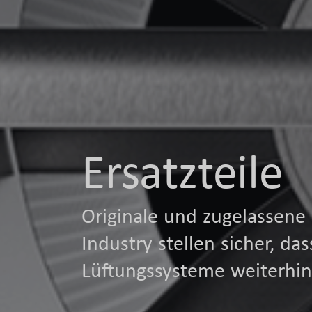
Ersatzteile
Originale und zugelassene
Industry stellen sicher, 
Lüftungssysteme weiterhin 