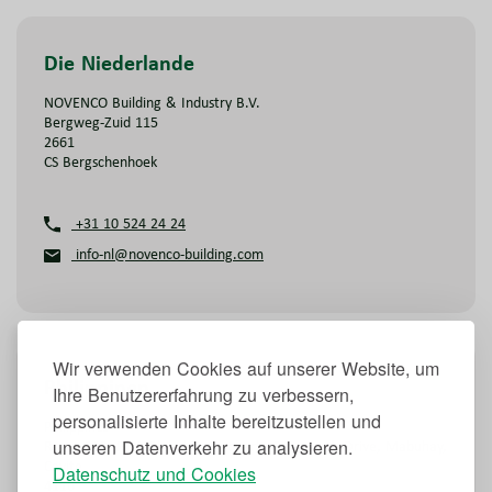
Die Niederlande
NOVENCO Building & Industry B.V.
Bergweg-Zuid 115
2661
CS Bergschenhoek
+31 10 524 24 24
info-nl@novenco-building.com
Wir verwenden Cookies auf unserer Website, um
Philippinen
Ihre Benutzererfahrung zu verbessern,
personalisierte Inhalte bereitzustellen und
Philippines
unseren Datenverkehr zu analysieren.
Room 202, First Global Technopark, Governor’s Drive, Mabuhay,
Cavite
Datenschutz und Cookies
4116