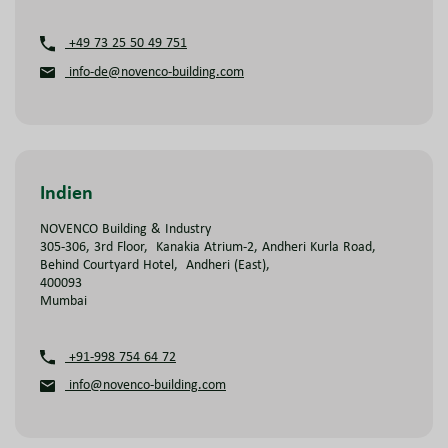
+49 73 25 50 49 751
info-de@novenco-building.com
Indien
NOVENCO Building & Industry
305-306, 3rd Floor, Kanakia Atrium-2, Andheri Kurla Road,
Behind Courtyard Hotel, Andheri (East),
400093
Mumbai
+91-998 754 64 72
info@novenco-building.com