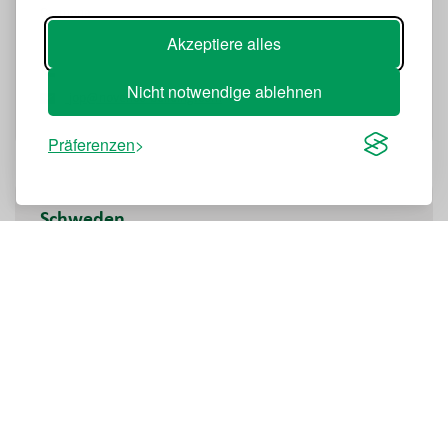
Carmona
Akzeptiere alles
Nicht notwendige ablehnen
jop@novenco-building.com
Präferenzen
Schweden
NOVENCO Building & Industry
Hildedalsgatan 2b
417 05
Gothenburg
+45 70 77 88 99
info@novenco-building.com