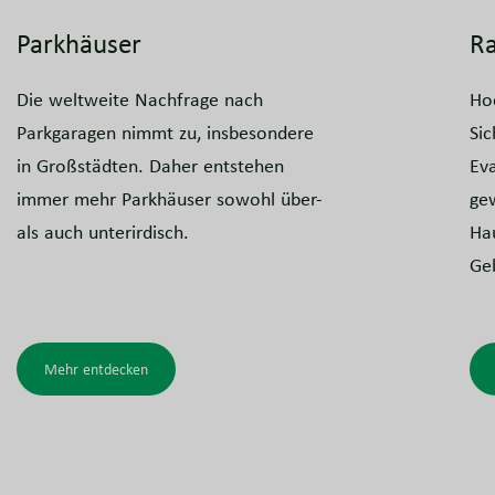
Parkhäuser
Ra
Die weltweite Nachfrage nach
Ho
Parkgaragen nimmt zu, insbesondere
Sic
in Großstädten. Daher entstehen
Eva
immer mehr Parkhäuser sowohl über-
gew
als auch unterirdisch.
Hau
Ge
Mehr entdecken