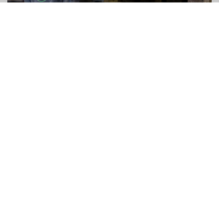
Unsere Mission
Aufbau strategischer Partnerschaften mit unseren
Kunden und Bereitstellung von Lüftungslösungen,
die auf realen Anforderungen basieren.
Bereitstellung umweltverantwortlicher und
zuverlässiger Lüftungslösungen mit den niedrigsten
Lebenszykluskosten.
Spezialist für Lüftungslösungen innerhalb unserer
ausgewählten Marktsegmente zu sein.