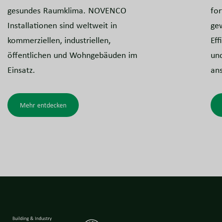
gesundes Raumklima. NOVENCO
for
Installationen sind weltweit in
ge
kommerziellen, industriellen,
Eff
öffentlichen und Wohngebäuden im
und
Einsatz.
an
Mehr entdecken