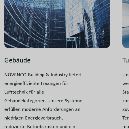
Gebäude
Tu
NOVENCO Building & Industry liefert
Uns
energieeffiziente Lösungen für
we
Lufttechnik für alle
Sta
Gebäudekategorien. Unsere Systeme
ko
erfüllen moderne Anforderungen an
Zuv
niedrigen Energieverbrauch,
Te
reduzierte Betriebskosten und ein
mo