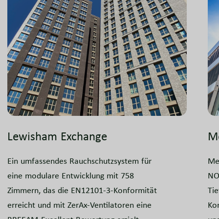
Lewisham Exchange
M
Ein umfassendes Rauchschutzsystem für
Mer
eine modulare Entwicklung mit 758
NO
Zimmern, das die EN12101-3-Konformität
Tie
erreicht und mit ZerAx-Ventilatoren eine
Ko