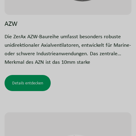
AZW
Die ZerAx AZW-Baureihe umfasst besonders robuste
unidirektionaler Axialventilatoren, entwickelt für Marine-
oder schwere Industrieanwendungen. Das zentrale
Merkmal des AZN ist das 10mm starke
Ventilatorgehäuse, das in bestimmten
Marineanwendungen gefordert wird, um einen
Details entdecken
zuverlässigen Betrieb unter rauen Bedingungen
sicherzustellen.