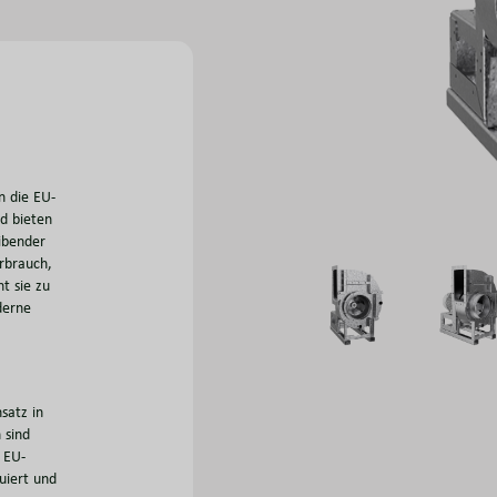
n die EU-
d bieten
eibender
rbrauch,
t sie zu
derne
satz in
 sind
 EU-
uiert und