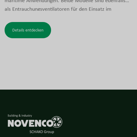
maritime Anwendungen. Beide Modelle sind ebenfalls
als Entrauchungsventilatoren für den Einsatz im
Brandfall in Parkhäusern, Gewerbe- und Industriebauten,
Tunneln und ähnlichen Umgebungen erhältlich. Die
Details entdecken
Rauchgasausführungen sind getestet und für
Entrauchung zugelassen. Die ACG-
Entrauchungsventilatoren verfügen zusätzlich über ein
Nachleitwerk zur Effizienzsteigerung.