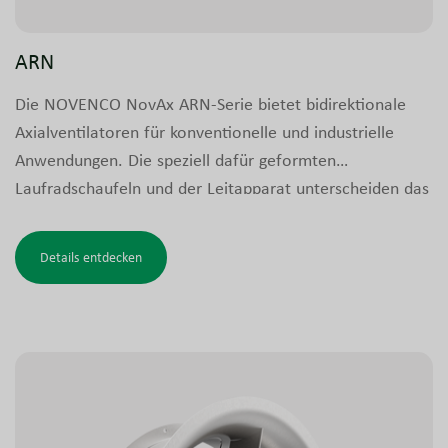
ARN
Die NOVENCO NovAx ARN-Serie bietet bidirektionale
Axialventilatoren für konventionelle und industrielle
Anwendungen. Die speziell dafür geformten
Laufradschaufeln und der Leitapparat unterscheiden das
ARN-Design von anderen NovAx-Modellen und
ermöglichen vollständige Reversibilität.
Details entdecken
Die Ventilatoren sind auch als zertifizierte
Entrauchungsventilatoren für Parkhäuser, gewerbliche
und industrielle Gebäude, Tunnel und ähnliche Anlagen
erhältlich. Diese Rauchgasventilatoren sind vollständig
reversibel und nach den Anforderungen für
Rauchgasabsaugung getestet.