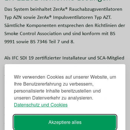
Das System beinhaltet ZerAx® Rauchabzugsventilatoren
Typ AZN sowie ZerAx® Impulsventilatoren Typ AZT.
Sämtliche Komponenten entsprechen den Richtlinien der
Smoke Control Association und sind konform mit BS
9991 sowie BS 7346 Teil 7 und 8.
Als IFC SDI 19 zertifizierter Installateur und SCA-Mitglied
stellt NOVENCO sicher, dass alle Komponenten die
Anforderungen der EN 12101-Serie erfüllen. Natürliche
Wir verwenden Cookies auf unserer Website, um
Rauchabzugsgeräte (Teil 2), Rauchgasventilatoren mit
Ihre Benutzererfahrung zu verbessern,
Danfoss FC102 Frequenzumrichtern (Teil 3),
personalisierte Inhalte bereitzustellen und
unseren Datenverkehr zu analysieren.
Rauchschutzkanäle (Teil 7) und Rauchschutzklappen (Teil
Datenschutz und Cookies
8) sind zu einer vollständigen, zertifizierten
Gesamtlösung integriert. Die Steuerungssysteme
Akzeptiere alles
entsprechen Teil 9(pr) und 10. Schnell reagierende