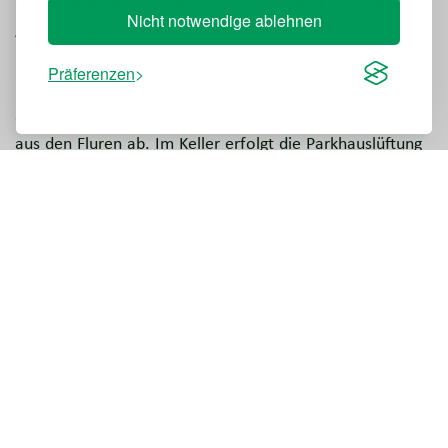
Druckregelungen gewährleisten optimale Luftströme bei
Nicht notwendige ablehnen
Aktivierung der Entrauchungssysteme.
Präferenzen
Die Lobby-Systeme sind als Dual-Use-Lösungen
ausgelegt und führen zusätzlich überschüssige Wärme
aus den Fluren ab. Im Keller erfolgt die Parkhauslüftung
über CO-Überwachung und energieeffiziente ZerAx®-
Ventilatoren, die eine tägliche Lüftung bei minimalem
Energieverbrauch sicherstellen.
Fakten