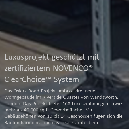
Luxusprojekt geschützt mit
zertifiziertem NOVENCO®
ClearChoice™-System
Das Osiers-Road-Projekt umfasst drei neue
Wohngebäude im Riverside Quarter von Wandsworth,
London. Das Projekt bietet 168 Luxuswohnungen sowie
mehr als 40.000 sq ft Gewerbefläche. Mit
Gebäudehöhen von 10 bis 14 Geschossen fügen sich die
Bauten harmonisch in das lokale Umfeld ein.