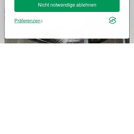
Nicht notwendige ablehnen
Präferenzen
Budgetdaten
Verbrauch vor der Modernisierung des alten
Systems: 890.400 kWh/Jahr
Theoretischer Verbrauch nach Ventilator-Upgrade:
451.528 kWh/Jahr