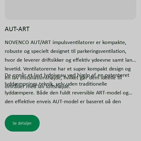
AUT-ART
NOVENCO AUT/ART impulsventilatorer er kompakte,
robuste og specielt designet til parkeringsventilation,
hvor de leverer driftsikker og effektiv ydeevne samt lang
levetid. Ventilatorerne har et super kompakt design og
De opnår et lavt lydniveau ved hjælp af en patenteret
en lav installationshøjde, hvilket gør dem ideelle til
lyddæmpnings teknik, selv uden traditionelle
områder med lav loftshøjde.
lyddæmpere. Både den fuldt reversible ART-model og
den effektive envejs AUT-model er baseret på den
robuste NovAx-platform. De er certificeret som dual
operation-ventilatorer og sikrer effektiv daglig
Se detaljer
ventilation samt certificeret røgkontrol ved høje
temperaturer i tilfælde af brand.