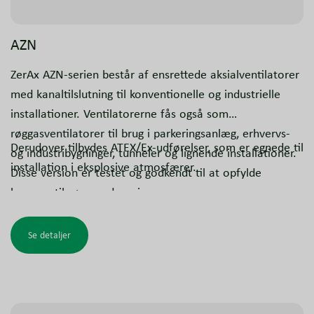
AZN
ZerAx AZN-serien består af ensrettede aksialventilatorer
med kanaltilslutning til konventionelle og industrielle
installationer. Ventilatorerne fås også som
røggasventilatorer til brug i parkeringsanlæg, erhvervs-
Derudover tilbydes ATEX/Ex-udførelser, som er egnede til
og industribygninger, tunneler og lignende installationer.
installation i eksplosive atmosfærer.
Disse version er testet og godkendt til at opfylde
kravene til røggasudsugning.
Se detaljer