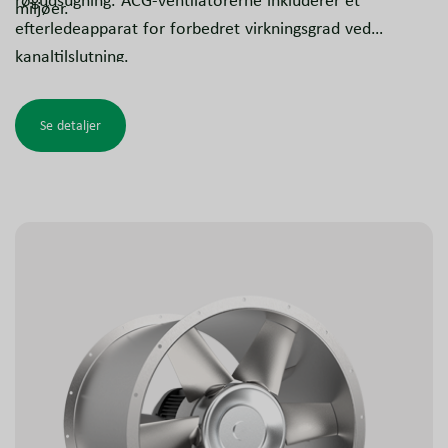
røgudsugning. ACG-ventilatorerne inkluderer et
miljøer.
efterledeapparat for forbedret virkningsgrad ved
kanaltilslutning.
Se detaljer