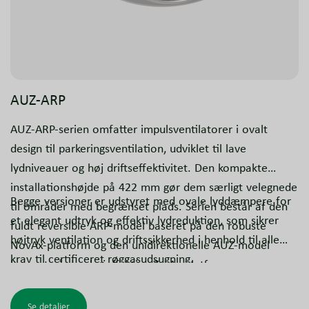
AUZ-ARP
AUZ-ARP-serien omfatter impulsventilatorer i ovalt
design til parkeringsventilation, udviklet til lave
lydniveauer og høj driftseffektivitet. Den kompakte
installationshøjde på 422 mm gør dem særligt velegnede
Begge versioner er udstyret med ovale lyddæmpere for
til områder med begrænset plads. Serien består af den
et elegant udtryk og effektiv lydreduktion, som sikrer
fuldt reversible ARP-model baseret på den robuste
højtryk ventilation og driftssikkerhed i henhold til alle
NovAx-platform og den unidirektionelle AUZ-model
krav til certificeret røggasudsugning.
baseret på den højeffektive ZerAx-platform.
Se detaljer