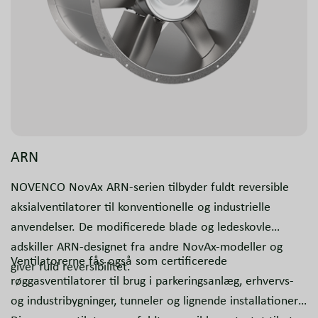
ARN
NOVENCO NovAx ARN-serien tilbyder fuldt reversible
aksialventilatorer til konventionelle og industrielle
anvendelser. De modificerede blade og ledeskovle
adskiller ARN-designet fra andre NovAx-modeller og
Ventilatorerne fås også som certificerede
giver fuld reversibilitet.
røggasventilatorer til brug i parkeringsanlæg, erhvervs-
og industribygninger, tunneler og lignende installationer.