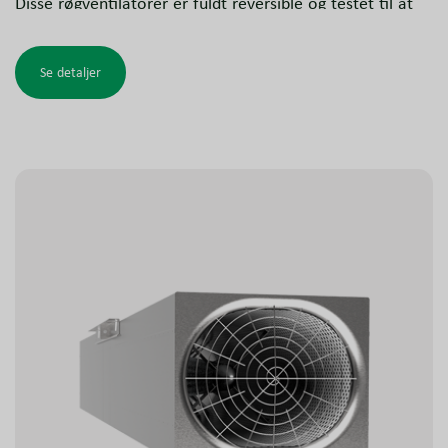
Disse røgventilatorer er fuldt reversible og testet til at
opfylde kravene til røgudsugning.
Se detaljer