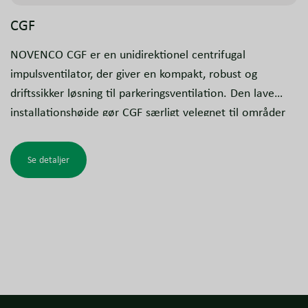
CGF
NOVENCO CGF er en unidirektionel centrifugal
impulsventilator, der giver en kompakt, robust og
driftssikker løsning til parkeringsventilation. Den lave
installationshøjde gør CGF særligt velegnet til områder
med lav lofthøjde. Det ultraflade design og det
specialudformede udløb sikrer effektiv styring af
Se detaljer
luftstrømmen og høj thrust niveau. Ventilatoren er
fremstillet af korrosionsbeskyttet galvaniseret stål og er
certificeret til dobbeltdrift, hvilket betyder energieffektiv
og støjsvag daglig ventilation samt pålidelig røgkontrol
ved 300°C i to timer under brand.