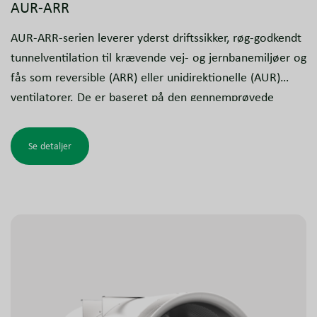
AUR-ARR
AUR-ARR-serien leverer yderst driftssikker, røg-godkendt
tunnelventilation til krævende vej- og jernbanemiljøer og
fås som reversible (ARR) eller unidirektionelle (AUR)
ventilatorer. De er baseret på den gennemprøvede
NovAx™-platform, som sikrer effektiv daglig ventilation
og stabil røgkontrol under brand. De cirkulære
Se detaljer
lyddæmpere reducerer lydniveauet, og tilbehør som
beskyttelsesnet og aerodynamiske deflektorer kan
tilvælges.