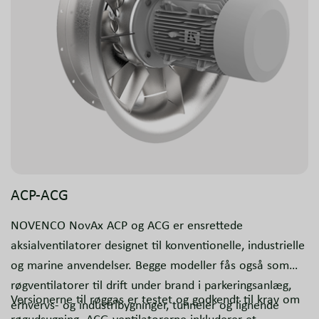
ACP-ACG
NOVENCO NovAx ACP og ACG er ensrettede
aksialventilatorer designet til konventionelle, industrielle
og marine anvendelser. Begge modeller fås også som
røgventilatorer til drift under brand i parkeringsanlæg,
Versionerne til røggas er testet og godkendt til krav om
erhvervs- og industribygninger, tunneler og lignende