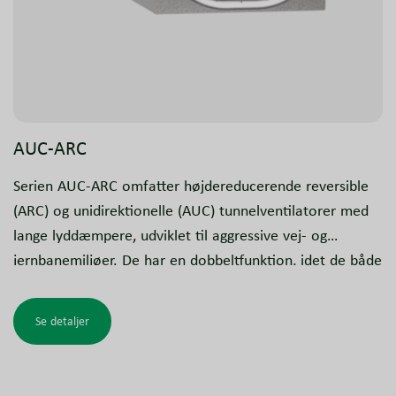
AUC-ARC
Serien AUC-ARC omfatter højdereducerende reversible
(ARC) og unidirektionelle (AUC) tunnelventilatorer med
lange lyddæmpere, udviklet til aggressive vej- og
jernbanemiljøer. De har en dobbeltfunktion, idet de både
sikrer den daglige ventilation og fungerer som
certificerede røggasventilatorer som en del af
Se detaljer
brandsikringssystemet.
Den pladsbesparende rektangulære konstruktion er