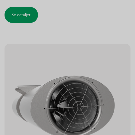
ventilatorvalg, lavere energiforbrug og reducerede
lydniveauer. Ud over standard tunnelventilation
Se detaljer
understøtter AUZ-ventilatorerne røgkontrol og er testet
og godkendt til røgudsugning med frekvensomformer
(VSD). Designet omfatter runde lyddæmpere og den
gennemprøvede NOVENCO ZerAx® aksialventilator
teknologi.