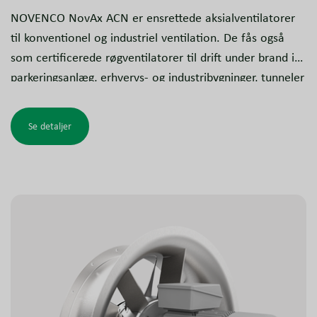
NOVENCO NovAx ACN er ensrettede aksialventilatorer
til konventionel og industriel ventilation. De fås også
som certificerede røgventilatorer til drift under brand i
parkeringsanlæg, erhvervs- og industribygninger, tunneler
og lignende anlæg. Designet er testet og godkendt til at
opfylde kravene for røgudsugning.
Se detaljer