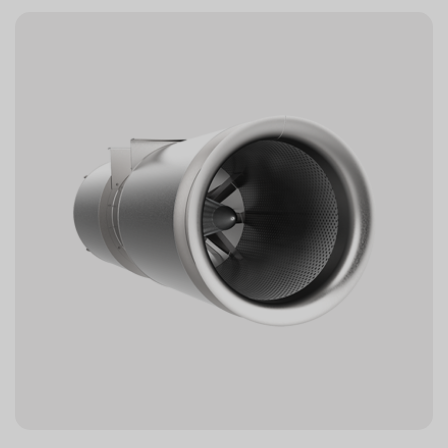
baseret på NovAx™ platformen af aksialventilatorer og
reducerer installationshøjden med cirka 20%
sammenlignet med standard runde ventilatorer, hvilket
er en væsentlig fordel, hvor installationspladsen er
begrænset.