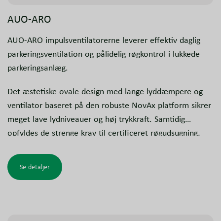
AUO-ARO
AUO-ARO impulsventilatorerne leverer effektiv daglig
parkeringsventilation og pålidelig røgkontrol i lukkede
parkeringsanlæg.
Det æstetiske ovale design med lange lyddæmpere og
ventilator baseret på den robuste NovAx platform sikrer
meget lave lydniveauer og høj trykkraft. Samtidig
opfyldes de strenge krav til certificeret røgudsugning,
hvilket giver både høj ydeevne og sikkerhed.
Se detaljer