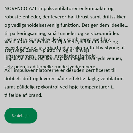
NOVENCO AZT impulsventilatorer er kompakte og
robuste enheder, der leverer høj thrust samt driftssikker
og vedligeholdelsesvenlig funktion. Det gør dem ideelle
til parkeringsanlæg, små tunneler og serviceområder.
Det ekstra kompakte design kombineret med lav
Ventilatorerne er baseret på den yderst effektive og
byggehøjde og justerbart udløb sikrer effektiv styring af
støjsvage ZerAx®-platform og er envejs
luftstrømmen i trange installationsforhold.
impulsventilatorer, som opnår meget lave lydniveauer,
selv uden traditionelle runde lyddæmpere.
AZT impulsventilatorerne er desuden certificeret til
dobbelt drift og leverer både effektiv daglig ventilation
samt pålidelig røgkontrol ved høje temperaturer i
tilfælde af brand.
Se detaljer