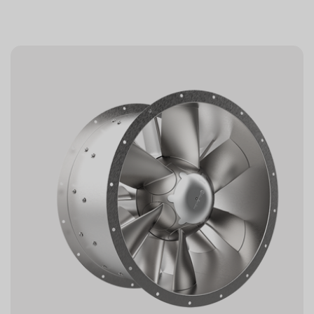
AZL-ventilatorer fås desuden som røgventilatorer. Disse
versioner understøtter både normal drift og drift under
brand i parkeringsanlæg, erhvervs- og industribygninger,
tunneler og lignende faciliteter. Varianter til
røggasudsugning er testet og godkendt i henhold til
gældende krav.