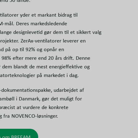
 end 50 lande.
atorer yder et markant bidrag til
M-mål. Deres markedsledende
 lange designlevetid gør dem til et sikkert valg
ojekter. ZerAx-ventilatorer leverer en
rad på op til 92% og opnår en
 98% efter mere end 20 års drift. Denne
 dem blandt de mest energieffektive og
latorteknologier på markedet i dag.
kumentationspakke, udarbejdet af
ambøll i Danmark, gør det muligt for
 præcist at vurdere de konkrete
g fra NOVENCO-løsninger.
on om BREEAM