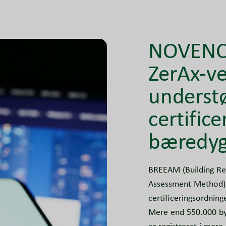
NOVENCO
ZerAx-ve
underst
certifice
bæredyg
BREEAM (Building Re
Assessment Method) 
certificeringsordning
Mere end 550.000 byg