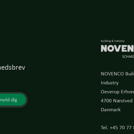
hedsbrev
NOVENCO Buil
Industry
Oeverup Erhver
meld dig
4700 Næstved
Danmark
Tel. +45 70 77