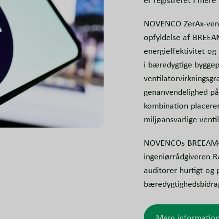
er registreret i mere
NOVENCO ZerAx-ventil
opfyldelse af BREEA
energieffektivitet og
i bæredygtige byggepr
ventilatorvirkningsg
genanvendelighed på
kombination placerer
miljøansvarlige venti
NOVENCOs BREEAM-do
ingeniørrådgiveren R
auditorer hurtigt og
bæredygtighedsbidra
Mere informati