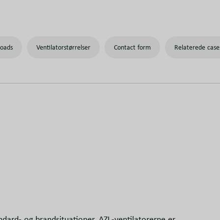
oads
Ventilatorstørrelser
Contact form
Relaterede case
andard- og brandsituationer. AZL-ventilatorerne er