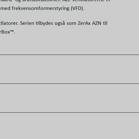
le med frekvensomformerstyring (VFD).
ilatorer. Serien tilbydes også som ZerAx AZN til
irBox™.