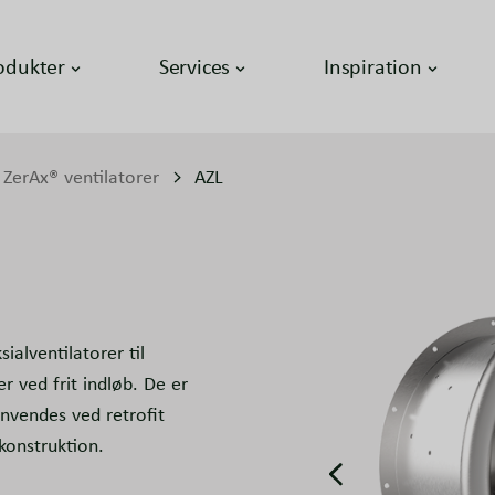
odukter
Services
Inspiration
ZerAx® ventilatorer
AZL
ialventilatorer til
er ved frit indløb. De er
anvendes ved retrofit
konstruktion.