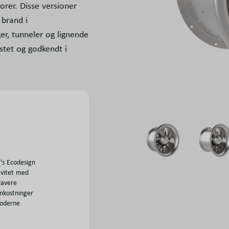
orer. Disse versioner
 brand i
er, tunneler og lignende
estet og godkendt i
’s Ecodesign
ivitet med
lavere
mkostninger
moderne