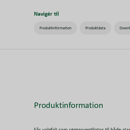
Navigér til
Produktinformation
Produktdata
Downl
Produktinformation
Fås valgfrit som røggasventilator til både st