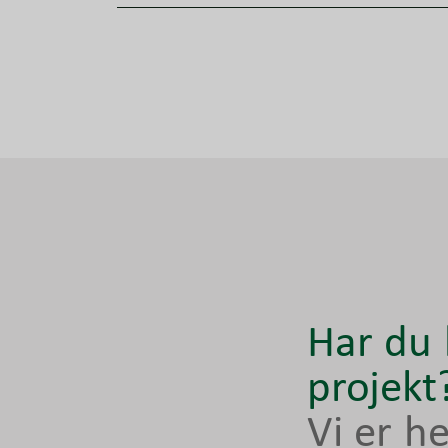
Har du 
projekt
Vi er he