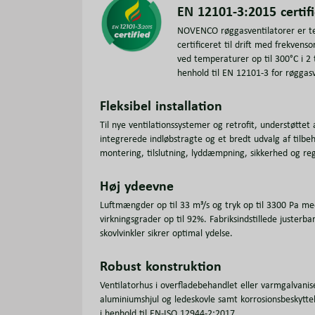
EN 12101-3:2015 certifi
NOVENCO røggasventilatorer er t
certificeret til drift med frekven
ved temperaturer op til 300°C i 2 t
henhold til EN 12101-3 for røggasv
Fleksibel installation
Til nye ventilationssystemer og retrofit, understøttet 
integrerede indløbstragte og et bredt udvalg af tilbeh
montering, tilslutning, lyddæmpning, sikkerhed og reg
Høj ydeevne
Luftmængder op til 33 m³/s og tryk op til 3300 Pa m
virkningsgrader op til 92%. Fabriksindstillede justerba
skovlvinkler sikrer optimal ydelse.
Robust konstruktion
Ventilatorhus i overfladebehandlet eller varmgalvanise
aluminiumshjul og ledeskovle samt korrosionsbeskyttel
i henhold til EN-ISO 12944-2:2017.