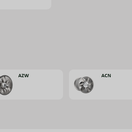
AZW
ACN