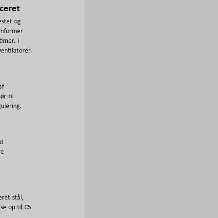
ceret
estet og
somformer
imer, i
entilatorer.
af
ør til
ulering.
ed
re
ret stål,
se op til C5