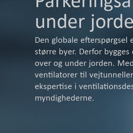
under jord
Den globale efterspørgsel e
større byer. Derfor bygges
over og under jorden. Med å
ventilatorer til vejtunnel
ekspertise i ventilationsd
myndighederne.