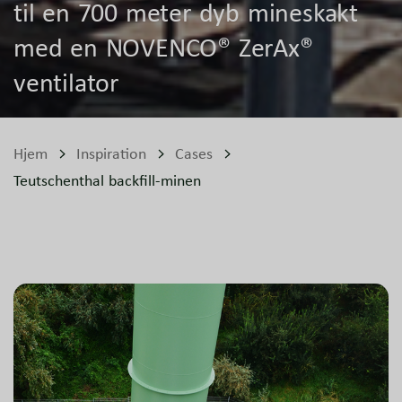
til en 700 meter dyb mineskakt
med en NOVENCO® ZerAx®
ventilator
Hjem
Inspiration
Cases
Teutschenthal backfill-minen