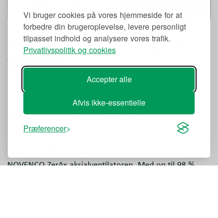
Vi bruger cookies på vores hjemmeside for at
forbedre din brugeroplevelse, levere personligt
tilpasset indhold og analysere vores trafik.
Implementering af den nyeste
Privatlivspolitik og cookies
teknologi
Accepter alle
For at opgradere minens ventilation leverede
hovedentreprenøren Jeremias® Chimney Systems en
Afvis ikke-essentielle
specialdesignet 36 meter skorsten med
stålkonstruktion og kanalsystemer.
Præferencer
Med fokus på bæredygtighed valgte mineejeren
NOVENCO ZerAx aksialventilatoren. Med op til 98 %
genanvendelighed og enestående effektivitet bidrog
ventilatoren til, at projektet kunne opnå statstilskud.
Den 2 meter store ZerAx ventilator er kombineret med