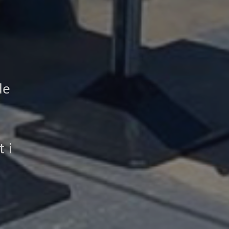
de
 i