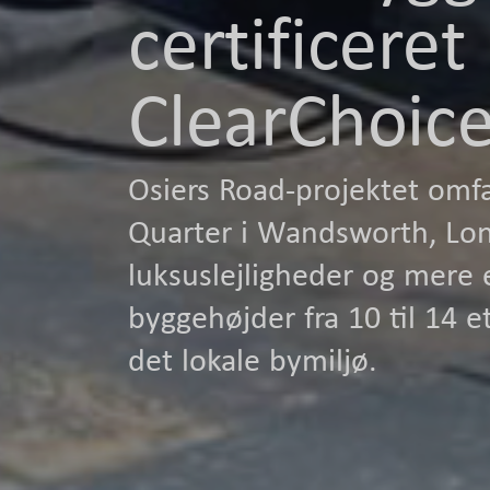
certificer
ClearChoic
Osiers Road-projektet omfa
Quarter i Wandsworth, Lo
luksuslejligheder og mere 
byggehøjder fra 10 til 14 e
det lokale bymiljø.