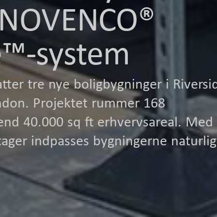
et NOVENCO®
e™-system
tter tre nye boligbygninger i Riversi
ndon. Projektet rummer 168
end 40.000 sq ft erhvervsareal. Med
tager indpasses bygningerne naturligt