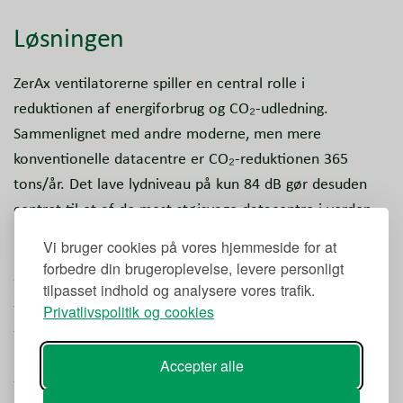
Løsningen
ZerAx ventilatorerne spiller en central rolle i
reduktionen af energiforbrug og CO₂-udledning.
Sammenlignet med andre moderne, men mere
konventionelle datacentre er CO₂-reduktionen 365
tons/år. Det lave lydniveau på kun 84 dB gør desuden
centret til et af de mest støjsvage datacentre i verden.
Vi bruger cookies på vores hjemmeside for at
NOVENCO Building & Industry leverer en komplet
forbedre din brugeroplevelse, levere personligt
automatiseret løsning med overvågning og installation.
tilpasset indhold og analysere vores trafik.
Styreløsningen bygger på NOVENCOs gennemprøvede
Privatlivspolitik og cookies
system til styring af parkeringsanlægs
impulsventilatorer og omfatter fuldautomatisk,
Accepter alle
selvstændig styring af hver ZerAx ventilatorvæg. Alle
enheder er forbundet i et fælles netværk, som gør