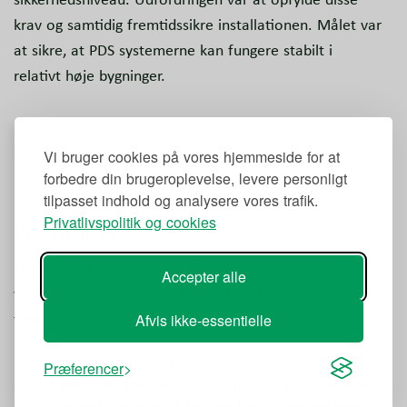
krav og samtidig fremtidssikre installationen. Målet var
at sikre, at PDS systemerne kan fungere stabilt i
relativt høje bygninger.
Vi bruger cookies på vores hjemmeside for at
forbedre din brugeroplevelse, levere personligt
tilpasset indhold og analysere vores trafik.
Privatlivspolitik og cookies
Løsningen
For at opfylde de strenge kriterier og øge systemets
Accepter alle
ydeevne udviklede NOVENCOs ingeniørteam i Holland
flere innovationer:
Afvis ikke-essentielle
Ultrahurtige jalousiaktuatorer med en responstid på
Præferencer
0,7 sekunder. Denne markeds unikke funktion sikrer
hurtig reaktion, stabilt tryk og forhindrer trykspidser.