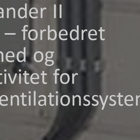
nder II
– forbedret
rhed og
ivitet for
entilationssyst