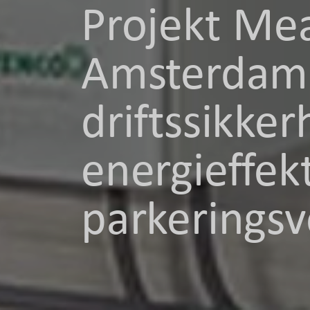
Projekt Mea
Amsterdam 
driftssikke
energieffekt
parkeringsv