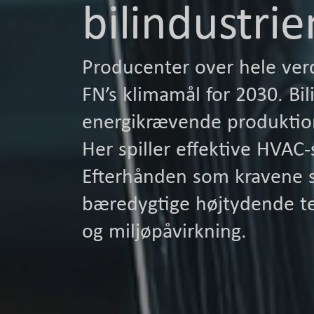
bilindustrie
Producenter over hele verd
FN’s klimamål for 2030. Bi
energikrævende produktions
Her spiller effektive HVAC
Efterhånden som kravene 
bæredygtige højtydende te
og miljøpåvirkning.