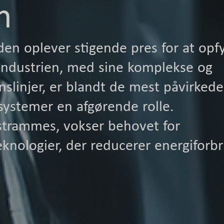
n
en oplever stigende pres for at opf
lindustrien, med sine komplekse og
linjer, er blandt de mest påvirkede
-systemer en afgørende rolle.
strammes, vokser behovet for
knologier, der reducerer energiforb