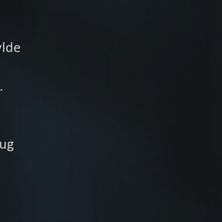
ylde
.
rug